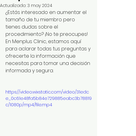
Actualizado:
3 may 2024
¿Estás interesado en aumentar el 
tamaño de tu miembro pero 
tienes dudas sobre el 
procedimiento? ¡No te preocupes! 
En Menplus Clinic, estamos aquí 
para aclarar todas tus preguntas y 
ofrecerte la información que 
necesitas para tomar una decisión 
informada y segura.
https://video.wixstatic.com/video/31edc
e_0c61e48fa5b84e729885eabc3b78819
c/1080p/mp4/file.mp4