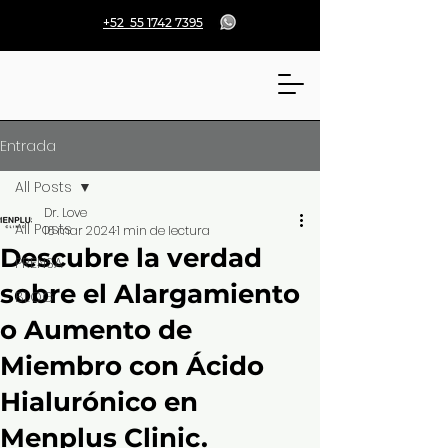
+52 55 1742 7395
Entrada
All Posts
Dr. Love
All Posts
16 mar 2024
1 min de lectura
Descubre la verdad
PRENSA
sobre el Alargamiento
BLOG
o Aumento de
Miembro con Ácido
Hialurónico en
Menplus Clinic.