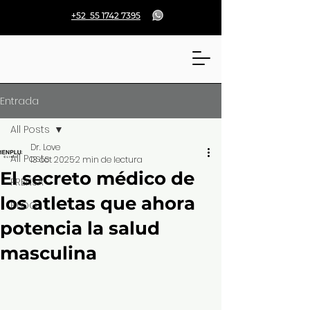
+52 55 1742 7395
Entrada
All Posts
Dr. Love
All Posts
13 oct 2025
2 min de lectura
El secreto médico de
PRENSA
los atletas que ahora
BLOG
potencia la salud
masculina