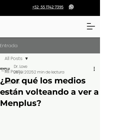
+52 55 1742 7395
Entrada
All Posts
Dr. Love
All Posts
28 jul 2025
2 min de lectura
¿Por qué los medios
PRENSA
están volteando a ver a
BLOG
Menplus?