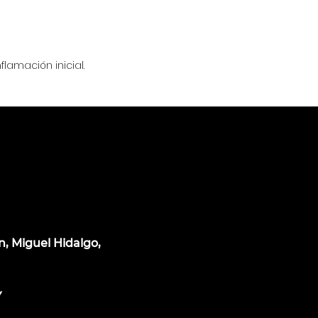
lamación inicial.
n, Miguel Hidalgo,
Y