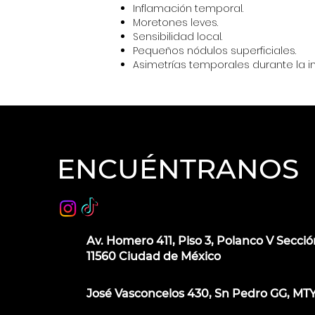
Inflamación temporal.
Moretones leves.
Sensibilidad local.
Pequeños nódulos superficiales.
Asimetrías temporales durante la inf
ENCUÉNTRANOS
Av. Homero 411, Piso 3, Polanco V Secció
11560 Ciudad de México
José Vasconcelos 430, Sn Pedro GG, MT