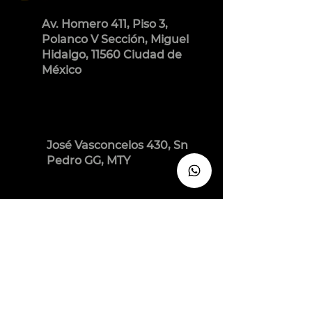
Av. Homero 411, Piso 3,
Polanco V Sección, Miguel
Hidalgo, 11560 Ciudad de
México
José Vasconcelos 430, Sn
Pedro GG, MTY
Lunes - Viernes
10:00 am - 7:00 pm
Sábados
9:00 am - 4:00 pm
Permiso de publicidad: 233300201A2599