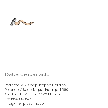
Datos de contacto
Petrarca 239, Chapultepec Morales,
Polanco V Secc, Miguel Hidalgo, 11560
Ciudad de México, CDMX, México
+525640001646
info@menplusclinic.com