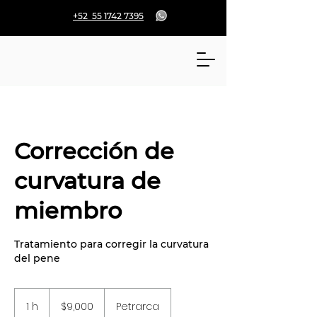
+52 55 1742 7395
Corrección de
curvatura de
miembro
Tratamiento para corregir la curvatura
del pene
9,000
pesos
1 h
1
$9,000
Petrarca
mexicanos