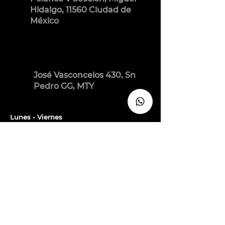
Hidalgo, 11560 Ciudad de
México
José Vasconcelos 430, Sn
Pedro GG, MTY
Lunes - Viernes
10:00 am - 7:00 pm
Sábados
9:00 am - 4:00 pm
Permiso de publicidad: 233300201A2599
Política de Privacidad
Términos y Condiciones