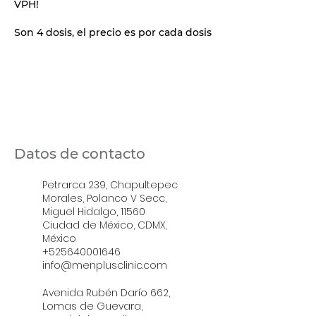
VPH!
Son 4 dosis, el precio es por cada dosis
Datos de contacto
Petrarca 239, Chapultepec
Morales, Polanco V Secc,
Miguel Hidalgo, 11560
Ciudad de México, CDMX,
México
+525640001646
info@menplusclinic.com
Avenida Rubén Darío 662,
Lomas de Guevara,