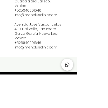
Guadalajara, Jalisco,
Mexico
+525640001646
info@menplusclinic.com
Avenida José Vasconcelos
430, Del Valle, San Pedro
Garza García, Nuevo Leon,
Mexico
+525640001646
info@menplusclinic.com
ENCUÉNTRANOS
Av. Homero 411, Piso 3,
Polanco V Sección, Miguel