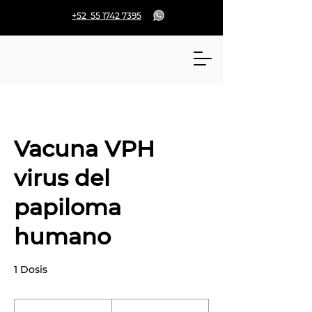
+52 55 1742 7395
Vacuna VPH
virus del
papiloma
humano
1 Dosis
4,999
pesos