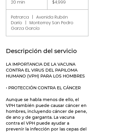
20 min
2
$4,999
mexicanos
0
Petrarca
|
Avenida Rubén
m
Darío
|
Monterrey San Pedro
i
Garza García
n
Descripción del servicio
LA IMPORTANCIA DE LA VACUNA
CONTRA EL VIRUS DEL PAPILOMA
HUMANO (VPH) PARA LOS HOMBRES
• PROTECCIÓN CONTRA EL CÁNCER
Aunque se habla menos de ello, el
VPH también puede causar cáncer en
hombres, incluyendo cáncer de pene,
de ano y de garganta. La vacuna
contra el VPH puede ayudar a
prevenir la infección por las cepas del