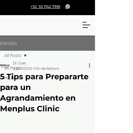
+52 55 1742 7395
Entrada
All Posts
Dr. Love
All Posts
3 jul 2024
2 min de lectura
5 Tips para Prepararte
PRENSA
para un
BLOG
Agrandamiento en
Menplus Clinic