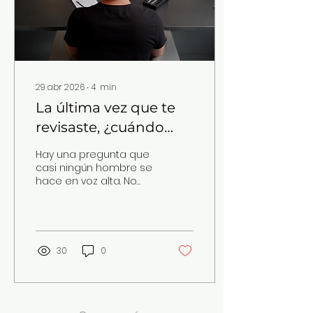
29 abr 2026
∙
4
min
La última vez que te
revisaste, ¿cuándo
fue? La guía que
Hay una pregunta que
ningún hombre pide
casi ningún hombre se
hace en voz alta. No
pero todos necesitan.
porque no importe,
sino porque nadie le
enseñó a hacérsela.
¿Cuándo fue la última
vez que revisaste tu
30
0
salud íntima? No hablo
de ir al médico por un
dolor de garganta.
Hablo de sentarte con