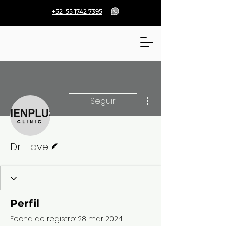
+52 55 1742 7395
Más acciones
Seguir
Escritor
Dr. Love
Perfil
Fecha de registro: 28 mar 2024