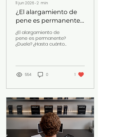
11 jun 2026
∙
2
min
hospitalización. Lo que
se aplica es...
¿El alargamiento de
pene es permanente?
¿Duele? ¿Hasta
¿El alargamiento de
cuántos cm? Todas
pene es permanente?
¿Duele? ¿Hasta cuántos
dudas respondidas
cm? Todas dudas
aquí en Menplus Clinic
respondidas aquí en
Menplus Clinic
554
0
1