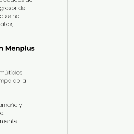
grosor de 
a se ha 
atos, 
n Menplus 
últiples 
ampo de la 
tamaño y 
o.
tamente 