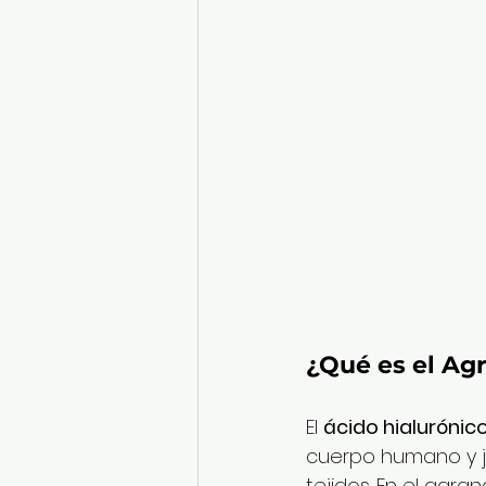
¿Qué es el Ag
El 
ácido hialurónic
cuerpo humano y ju
tejidos. En el agr