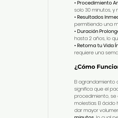
• 
Procedimiento A
solo 30 minutos, y 
• 
Resultados Inme
permitiendo una me
• 
Duración Prolon
hasta 2 años, lo q
• 
Retoma tu Vida 
requiere una seman
¿Cómo Funcion
El agrandamiento c
significa que el pa
procedimiento, se 
molestias. El ácido
dar mayor volumen
minutos
, lo cual 