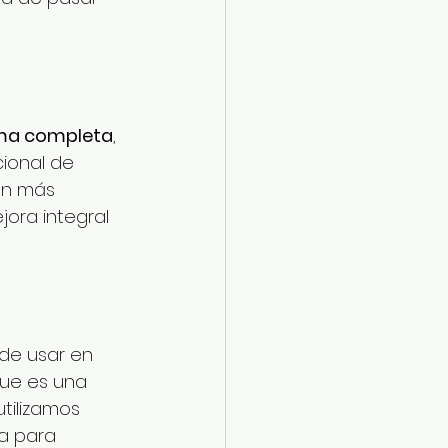
ima completa
, 
ional de 
ún más 
ora integral 
de usar en 
que es una 
tilizamos 
a para 