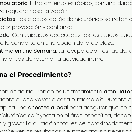
mbulatorio
: El tratamiento es rápido, con una dura
no requiere hospitalización.
diatos
: Los efectos del ácido hialurónico se notan 
jor proyección y confianza.
gada
: Con cuidados adecuados, los resultados pue
ue lo convierte en una opción de largo plazo.
Íntima en una Semana
: La recuperación es rápida, y
a antes de retomar la actividad íntima.
a el Procedimiento?
on ácido hialurónico es un tratamiento 
ambulator
ciente puede volver a casa el mismo día. Durante el
aplica una 
anestesia local
 para asegurar que no h
 hialurónico se inyecta en el área específica, dond
 y grosor. La duración total es de aproximadament
permite ver los resultados de inmediato, sin necesid