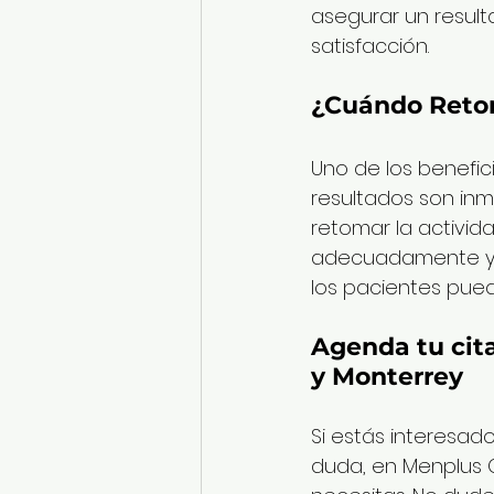
asegurar un resul
satisfacción.
¿Cuándo Retom
Uno de los benefic
resultados son i
retomar la activid
adecuadamente y l
los pacientes pued
Agenda tu cit
y Monterrey
Si estás interesado
duda, en Menplus C