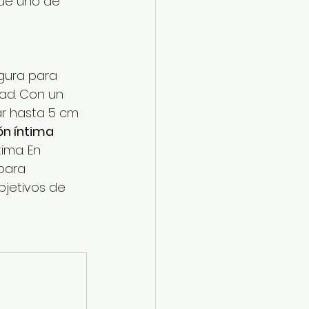
ue uno de 
gura para 
ad. Con un 
ar hasta 5 cm 
n íntima 
ima. En 
para 
jetivos de 