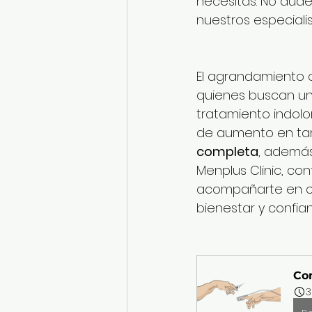
necesitas. No dud
nuestros especiali
El agrandamiento c
quienes buscan un
tratamiento indolo
de aumento en tam
completa
, además
Menplus Clinic, co
acompañarte en ca
bienestar y confia
Con
3