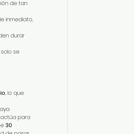
ción de tan 
de inmediato, 
den durar 
 solo se 
io
, lo que 
 
aya 
e actúa para 
e 
30 
ad de pasar 