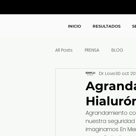
INICIO
RESULTADOS
S
All Posts
PRENSA
BLOG
Dr. Love
30 oct 20
Agrand
Hialuró
Agrandamiento con 
nuestra seguridad
imaginamos. En Me