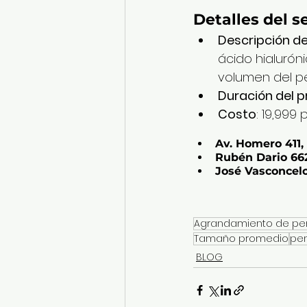
Detalles del s
Descripción d
ácido hialurón
volumen del p
Duración del 
Costo
: 19,999
Av. Homero 411,
Rubén Dario 66
José Vasconcel
Agrandamiento de pe
Tamaño promedio
pen
BLOG