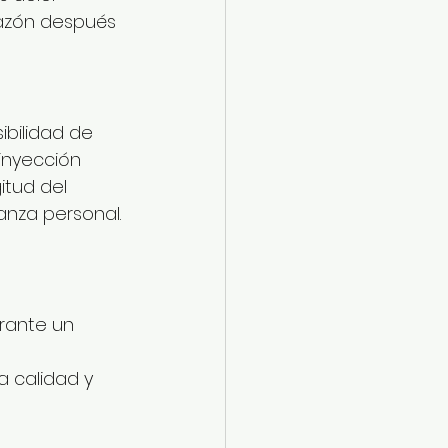
hazón después 
ibilidad de 
inyección 
itud del 
anza personal.
rante un 
a calidad y 