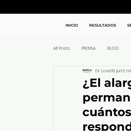
INICIO
RESULTADOS
S
All Posts
PRENSA
BLOG
Dr. Love
10 jun
2 m
¿El ala
permane
cuántos
respond