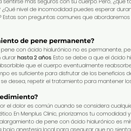
sentirse más seguros con su cuerpo. Pero, ¿qué t
s? ¿Qué nivel de incomodidad puedes esperar dura
? Estas son preguntas comunes que abordaremos 
miento de pene permanente?
 pene con ácido hialurónico no es permanente, pe
 durar 
hasta 2 años
. Esto se debe a que el ácido h
bsorbible que el cuerpo eventualmente reabsorbe.
po es suficiente para disfrutar de los beneficios de
i se desea, repetir el tratamiento para mantener los
cedimiento?
r el dolor es común cuando se considera cualquie
ico. En Menplus Clinic, priorizamos tu comodidad y 
alargamiento de pene con ácido hialurónico es m
za bajo anestesia local para asegurar que no sienta