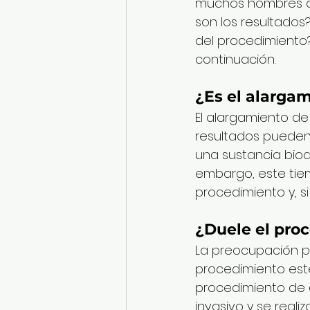
muchos hombres a 
son los resultado
del procedimiento
continuación.
¿Es el alarga
El alargamiento de
resultados pueden
una sustancia bioa
embargo, este tiem
procedimiento y, s
¿Duele el pro
La preocupación po
procedimiento estét
procedimiento de 
invasivo y se reali