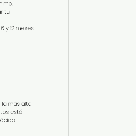
nimo.
 tu 
 6 y 12 meses 
 la más alta 
tos está 
ácido 