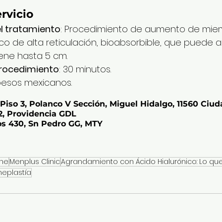
ervicio
el tratamiento
: Procedimiento de aumento de mie
ico de alta reticulación, bioabsorbible, que puede 
ene hasta 5 cm.
procedimiento
: 30 minutos.
 pesos mexicanos.
 Piso 3, Polanco V Sección, Miguel Hidalgo, 11560 Ciu
2, Providencia GDL
os 430, Sn Pedro GG, MTY
ne
Menplus Clinic
Agrandamiento con Ácido Hialurónico: Lo q
eplastía