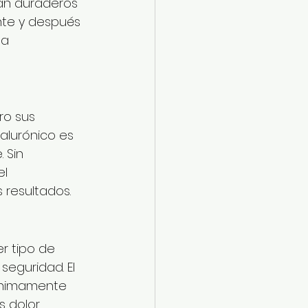
an duraderos 
nte y después 
a 
ro sus 
ialurónico es 
 Sin 
l 
 resultados.
r tipo de 
seguridad. El 
ínimamente 
s dolor 