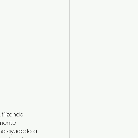
ilizando 
amente 
y ha ayudado a 