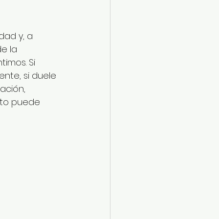
ad y, a 
e la 
imos. Si 
nte, si duele 
ación, 
to puede 