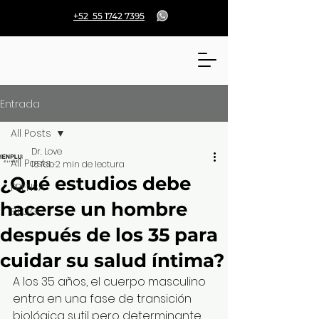
+52 55 1742 7395
Entrada
All Posts
Dr. Love
All Posts
16 feb
2 min de lectura
¿Qué estudios debe
PRENSA
hacerse un hombre
BLOG
después de los 35 para
cuidar su salud íntima?
A los 35 años, el cuerpo masculino 
entra en una fase de transición 
biológica sutil pero determinante. 